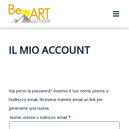
BE ART OUTDOOR
IL MIO ACCOUNT
OUTDOOR CLUB
PICCOLI ESPLORATORI
BLOG
Hai perso la password? Inserisci il tuo nome utente o
TEAM
l'indirizzo email. Riceverai tramite email un link per
CHI SIAMO
generarne una nuova.
Richiesto
Nome utente o indirizzo email
*
CONTATTI